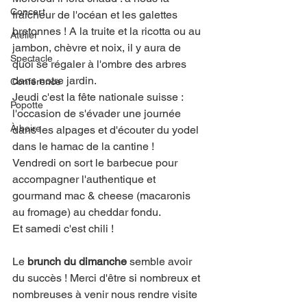
Concert
fraîcheur de l'océan et les galettes 
bretonnes ! A la truite et la ricotta ou au 
Atelier
jambon, chèvre et noix, il y aura de 
Spectacle
quoi se régaler à l'ombre des arbres 
dans notre jardin. 
Conférence
Jeudi c'est la fête nationale suisse : 
Popotte
l'occasion de s'évader une journée 
À boire
dans les alpages et d'écouter du yodel 
dans le hamac de la cantine !
Vendredi on sort le barbecue pour 
accompagner l'authentique et 
gourmand mac & cheese (macaronis 
au fromage) au cheddar fondu.
Et samedi c'est chili !
Le 
brunch du dimanche
 semble avoir 
du succès ! Merci d'être si nombreux et 
nombreuses à venir nous rendre visite 