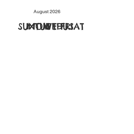
August 2026
SUN
MON
TUE
WED
THU
FRI
SAT