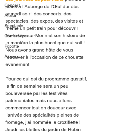
Concert
place à l'Auberge de l'Œuf dur dès 
samedi soir ! des concerts, des 
Atelier
spectacles, des expos, des visites et 
Spectacle
même un petit train pour découvrir 
Saint-Cyr-sur-Morin et son histoire de 
Conférence
la manière la plus bucolique qui soit ! 
Popotte
Nous avons grand hâte de vous 
À boire
retrouver à l'occasion de ce chouette 
événement ! 
Pour ce qui est du programme gustatif, 
la fin de semaine sera un peu 
bouleversée par les festivités 
patrimoniales mais nous allons 
commencer tout en douceur avec 
l'arrivée des spécialités pleines de 
fromage, j'ai nommée la croziflette ! 
Jeudi les blettes du jardin de Robin 