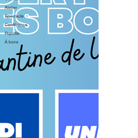
Atelier
Spectacle
Conférence
Popotte
À boire