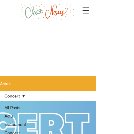
Actus
Concert
All Posts
Actu
Événement
Concert