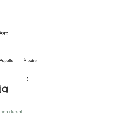
ore
Popotte
À boire
la
ion durant 