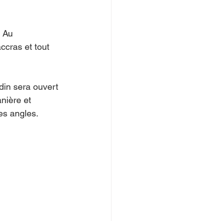
 Au 
ccras et tout 
rdin sera ouvert 
anière et 
es angles. 